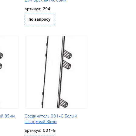
артикул:
294
по запросу
ый 85мм
Соединитель 001-G Белый
глянцевый 85мм
артикул:
001-G