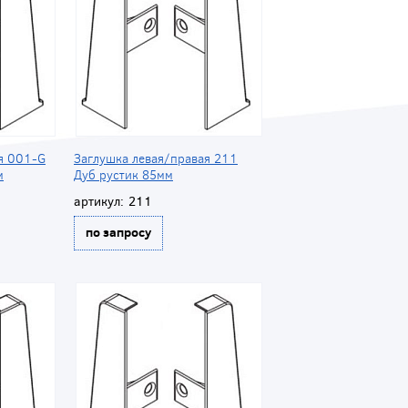
я 001-G
Заглушка левая/правая 211
м
Дуб рустик 85мм
артикул:
211
по запросу