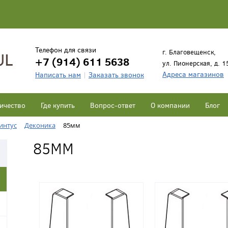
Телефон для связи
г. Благовещенск,
+7 (914) 611 5638
ул. Пионерская, д. 1
Адреса магазинов
Написать нам
Заказать звонок
ичество
Где купить
Вопрос-ответ
О компании
Блог
интус
Деконика
85мм
85ММ