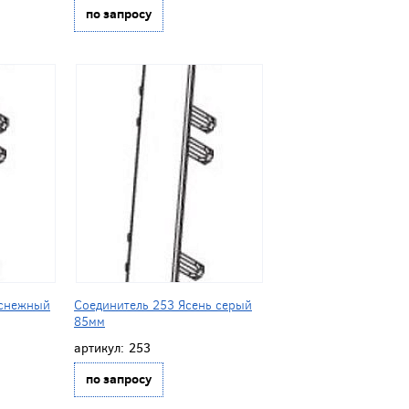
по запросу
 снежный
Соединитель 253 Ясень серый
85мм
артикул:
253
по запросу