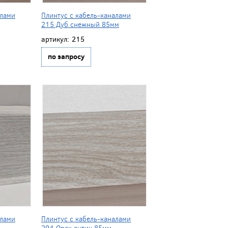
алами
Плинтус с кабель-каналами
215 Дуб снежный 85мм
артикул:
215
по запросу
алами
Плинтус с кабель-каналами
294 Орех антик 85мм