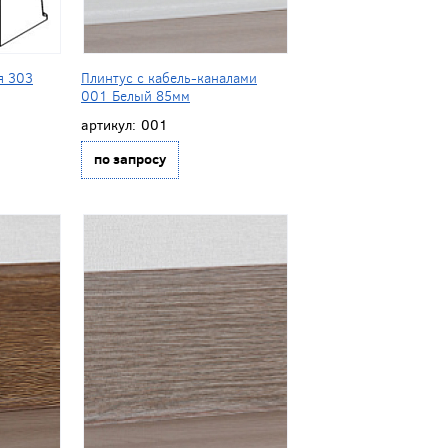
я 303
Плинтус с кабель-каналами
001 Белый 85мм
артикул:
001
по запросу