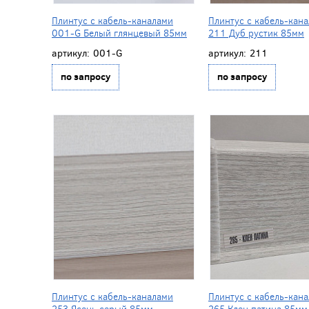
Плинтус с кабель-каналами
Плинтус с кабель-кан
001-G Белый глянцевый 85мм
211 Дуб рустик 85мм
артикул:
001-G
артикул:
211
по запросу
по запросу
Плинтус с кабель-каналами
Плинтус с кабель-кан
253 Ясень серый 85мм
265 Клен патина 85мм