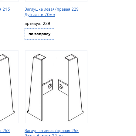
я 215
Заглушка левая/правая 229
Дуб латте 70мм
артикул:
229
по запросу
я 253
Заглушка левая/правая 255
Ясень бьянко 70мм