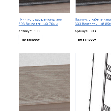
Плинтус с кабель-каналами
Плинтус с кабель-кан
303 Венге темный 70мм
303 Венге темный 85
артикул:
303
артикул:
303
по запросу
по запросу