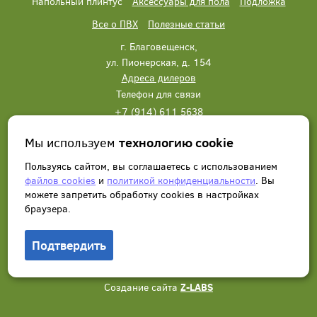
Напольный плинтус
Аксессуары для пола
Подложка
Все о ПВХ
Полезные статьи
г. Благовещенск,
ул. Пионерская, д. 154
Адреса дилеров
Телефон для связи
+7 (914) 611 5638
+7 (914) 611 5638
Мы используем
технологию cookie
Написать нам
Заказать звонок
Пользуясь сайтом, вы соглашаетесь с использованием
файлов cookies
и
политикой конфиденциальности
. Вы
можете запретить обработку сookies в настройках
браузера.
Подтвердить
© 2012 - 2026, Wonderful Vinyl Floor. Все права защищены.
Создание сайта
Z-LABS