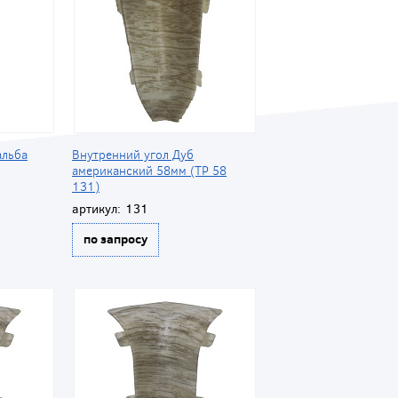
альба
Внутренний угол Дуб
американский 58мм (ТР 58
131)
артикул:
131
по запросу