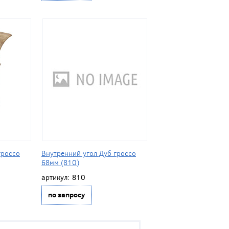
гроссо
Внутренний угол Дуб гроссо
68мм (810)
артикул:
810
по запросу