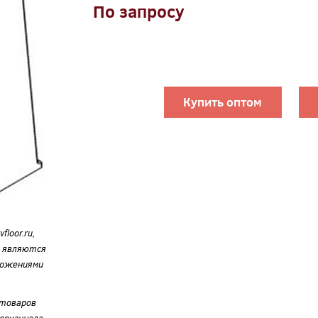
По запросу
Купить оптом
loor.ru,
е являются
ложениями
 товаров