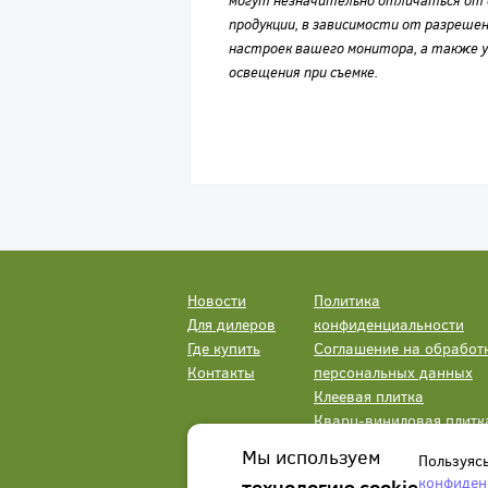
могут незначительно отличаться от 
продукции, в зависимости от разрешен
настроек вашего монитора, а также у
освещения при съемке.
Новости
Политика
Для дилеров
конфиденциальности
Где купить
Соглашение на обработ
Контакты
персональных данных
Клеевая плитка
Кварц-виниловая плитк
LVT
Мы используем
Пользуяс
конфиден
технологию cookie