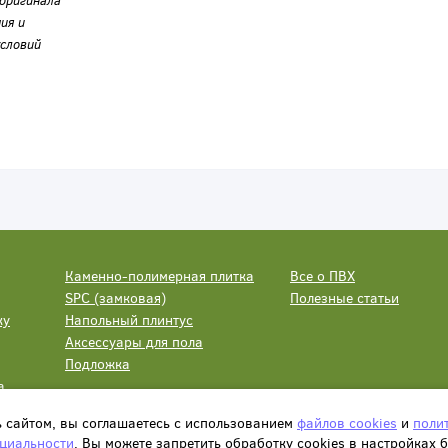
оригинала
ия и
словий
Каменно-полимерная плитка
Все о ПВХ
SPC (замковая)
Полезные статьи
ку
Напольный плинтус
Аксессуары для пола
Подложка
а
ь сайтом, вы соглашаетесь с использованием
файлов cookies
и
поли
циальности
. Вы можете запретить обработку сookies в настройках 