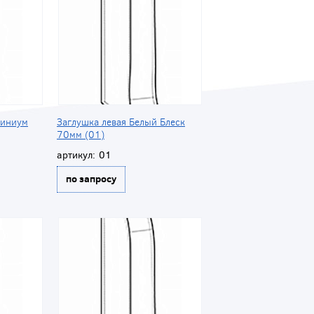
миниум
Заглушка левая Белый Блеск
70мм (01)
артикул:
01
по запросу