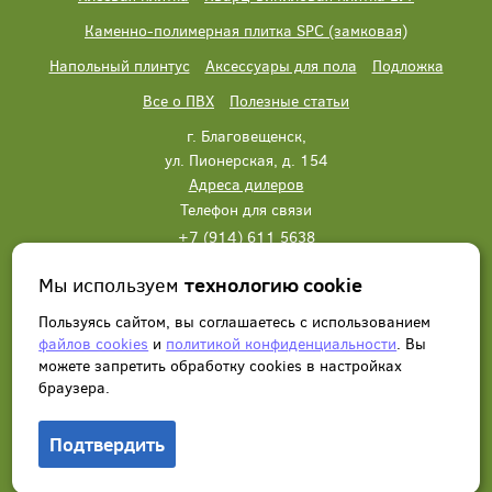
Каменно-полимерная плитка SPC (замковая)
Напольный плинтус
Аксессуары для пола
Подложка
Все о ПВХ
Полезные статьи
г. Благовещенск,
ул. Пионерская, д. 154
Адреса дилеров
Телефон для связи
+7 (914) 611 5638
+7 (914) 611 5638
Мы используем
технологию cookie
Написать нам
Заказать звонок
Пользуясь сайтом, вы соглашаетесь с использованием
файлов cookies
и
политикой конфиденциальности
. Вы
можете запретить обработку сookies в настройках
браузера.
Подтвердить
© 2012 - 2026, Wonderful Vinyl Floor. Все права защищены.