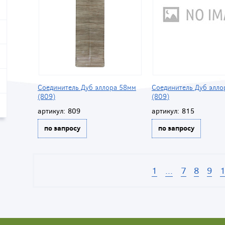
Соединитель Дуб эллора 58мм
Соединитель Дуб элло
(809)
(809)
артикул:
809
артикул:
815
по запросу
по запросу
1
...
7
8
9