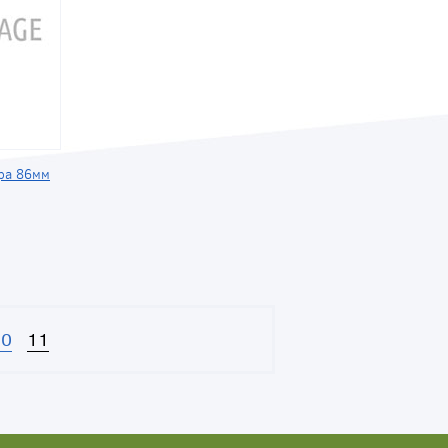
ра 86мм
10
11