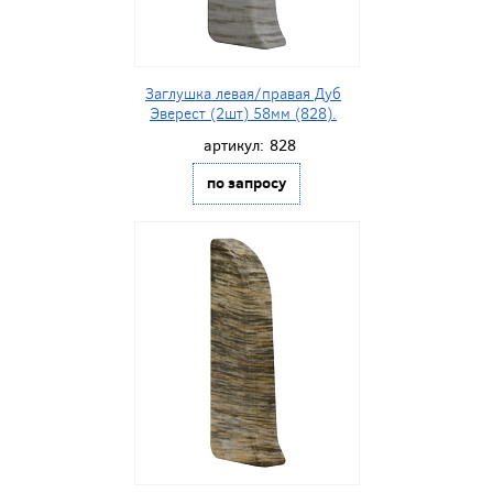
Заглушка левая/правая Дуб
Эверест (2шт) 58мм (828).
артикул:
828
по запросу