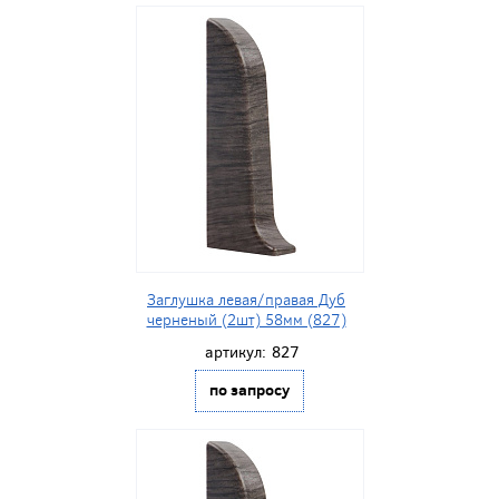
Заглушка левая/правая Дуб
черненый (2шт) 58мм (827)
артикул:
827
по запросу