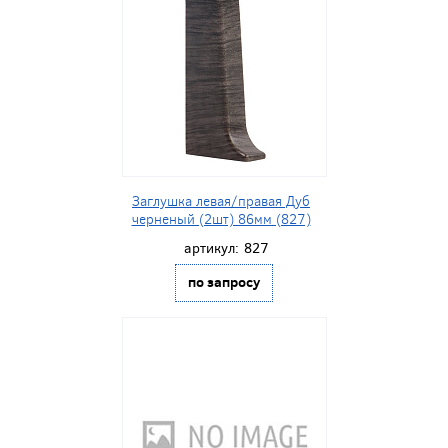
Заглушка левая/правая Дуб
черненый (2шт) 86мм (827)
артикул:
827
по запросу