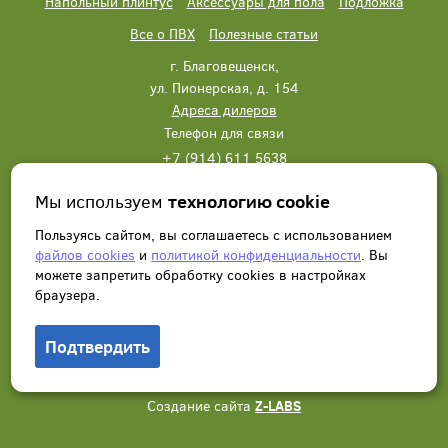
Напольный плинтус
Аксессуары для пола
Подложка
Все о ПВХ
Полезные статьи
г. Благовещенск,
ул. Пионерская, д. 154
Адреса дилеров
Телефон для связи
+7 (914) 611 5638
+7 (914) 611 5638
Мы используем
технологию cookie
Написать нам
Заказать звонок
Пользуясь сайтом, вы соглашаетесь с использованием
файлов cookies
и
политикой конфиденциальности
. Вы
можете запретить обработку сookies в настройках
браузера.
Подтвердить
© 2012 - 2026, Wonderful Vinyl Floor. Все права защищены.
Создание сайта
Z-LABS