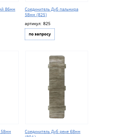
ий 86мм
Соединитель Дуб пальмира
58мм (825)
артикул:
825
по запросу
 58мм
Соединитель Дуб рене 68мм
(801)