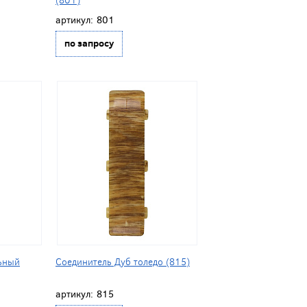
артикул:
801
по запросу
ьный
Соединитель Дуб толедо (815)
артикул:
815