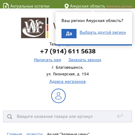
Актуальные остатки
Амурская область
Изменить регион
Ваш регион Амурская область?
Выбрать другой регион
Да
Телефон для связи
+7 (914) 611 5638
Написать нам
Заказать звонок
г. Благовещенск,
ул. Пионерская, д. 154
Адреса магазинов
↵
Главная
Новости
Акция "Зеленые цены"