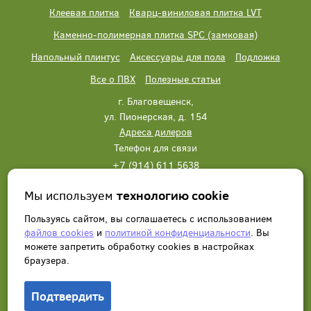
Клеевая плитка
Кварц-виниловая плитка LVT
Каменно-полимерная плитка SPC (замковая)
Напольный плинтус
Аксессуары для пола
Подложка
Все о ПВХ
Полезные статьи
г. Благовещенск,
ул. Пионерская, д. 154
Адреса дилеров
Телефон для связи
+7 (914) 611 5638
+7 (914) 611 5638
Мы используем
технологию cookie
Написать нам
Заказать звонок
Пользуясь сайтом, вы соглашаетесь с использованием
файлов cookies
и
политикой конфиденциальности
. Вы
можете запретить обработку сookies в настройках
браузера.
Подтвердить