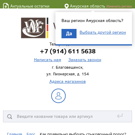
Актуальные остатки
Амурская область
Изменить регион
Ваш регион Амурская область?
Выбрать другой регион
Да
Телефон для связи
+7 (914) 611 5638
Написать нам
Заказать звонок
г. Благовещенск,
ул. Пионерская, д. 154
Адреса магазинов
↵
Главная
Блог
Как правильно выбрать стыковочный порог?