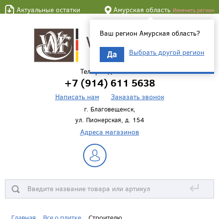
Актуальные остатки
Амурская область
Изменить регион
Ваш регион Амурская область?
Выбрать другой регион
Да
Телефон для связи
+7 (914) 611 5638
Написать нам
Заказать звонок
г. Благовещенск,
ул. Пионерская, д. 154
Адреса магазинов
↵
Главная
Все о плитке
Строителю