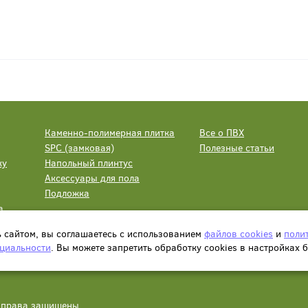
Каменно-полимерная плитка
Все о ПВХ
SPC (замковая)
Полезные статьи
ку
Напольный плинтус
Аксессуары для пола
Подложка
а
ь сайтом, вы соглашаетесь с использованием
файлов cookies
и
поли
циальности
. Вы можете запретить обработку сookies в настройках 
се права защищены.