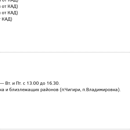
м от КАД)
м от КАД)
т КАД)
 Вт. и Пт. с 13.00 до 16.30.
ка и близлежащих районов (п.Чигири, п.Владимировка).