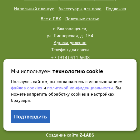
Напольный плинтус
Аксессуары для пола
Подложка
Все о ПВХ
Полезные статьи
г. Благовещенск,
ул. Пионерская, д. 154
Адреса дилеров
Телефон для связи
+7 (914) 611 5638
+7 (914) 611 5638
Мы используем
технологию cookie
Написать нам
Заказать звонок
Пользуясь сайтом, вы соглашаетесь с использованием
файлов cookies
и
политикой конфиденциальности
. Вы
можете запретить обработку сookies в настройках
браузера.
Подтвердить
© 2012 - 2026, Wonderful Vinyl Floor. Все права защищены.
Создание сайта
Z-LABS