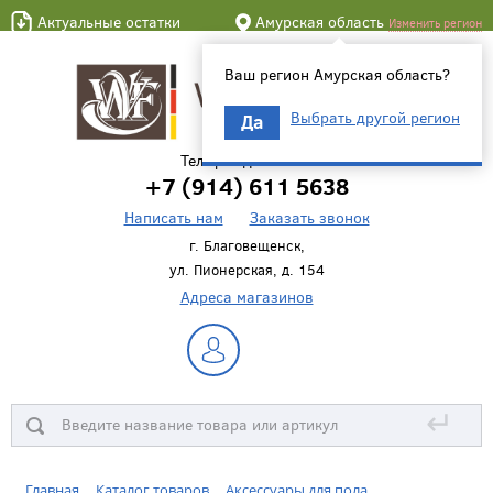
Актуальные остатки
Амурская область
Изменить регион
Ваш регион Амурская область?
Выбрать другой регион
Да
Телефон для связи
+7 (914) 611 5638
Написать нам
Заказать звонок
г. Благовещенск,
ул. Пионерская, д. 154
Адреса магазинов
↵
Главная
Каталог товаров
Аксессуары для пола