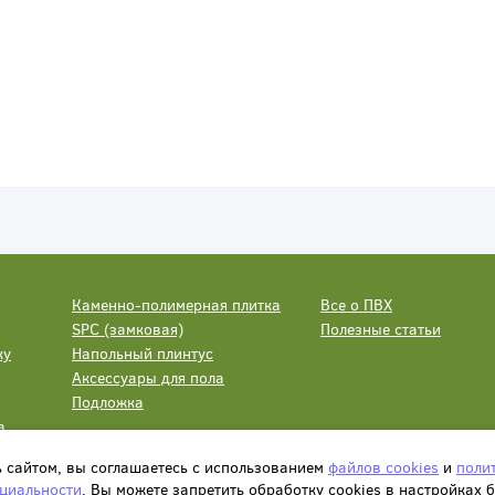
Каменно-полимерная плитка
Все о ПВХ
SPC (замковая)
Полезные статьи
ку
Напольный плинтус
Аксессуары для пола
Подложка
а
ь сайтом, вы соглашаетесь с использованием
файлов cookies
и
поли
циальности
. Вы можете запретить обработку сookies в настройках 