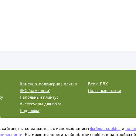
Каменно-полимерная плитка
Все о ПВХ
SPC (замковая)
Полезные статьи
ку
Напольный плинтус
Аксессуары для пола
Подложка
а
ь сайтом, вы соглашаетесь с использованием
файлов cookies
и
поли
циальности
. Вы можете запретить обработку сookies в настройках 