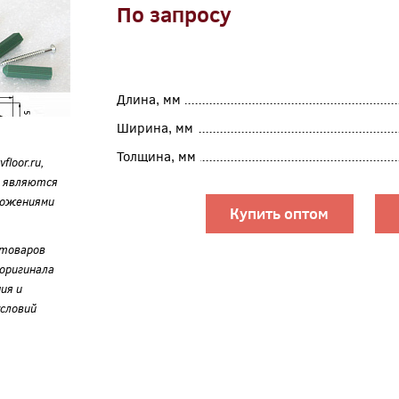
По запросу
Длина, мм
Ширина, мм
Толщина, мм
loor.ru,
е являются
ложениями
Купить оптом
 товаров
оригинала
ия и
словий