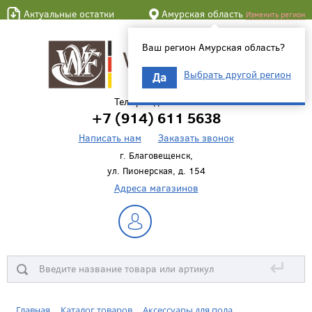
Актуальные остатки
Амурская область
Изменить регион
Ваш регион Амурская область?
Выбрать другой регион
Да
Телефон для связи
+7 (914) 611 5638
Написать нам
Заказать звонок
г. Благовещенск,
ул. Пионерская, д. 154
Адреса магазинов
↵
Главная
Каталог товаров
Аксессуары для пола