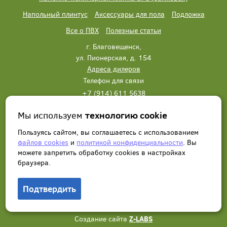
Напольный плинтус
Аксессуары для пола
Подложка
Все о ПВХ
Полезные статьи
г. Благовещенск,
ул. Пионерская, д. 154
Адреса дилеров
Телефон для связи
+7 (914) 611 5638
+7 (914) 611 5638
Мы используем
технологию cookie
Написать нам
Заказать звонок
Пользуясь сайтом, вы соглашаетесь с использованием
файлов cookies
и
политикой конфиденциальности
. Вы
можете запретить обработку сookies в настройках
браузера.
Подтвердить
© 2012 - 2026, Wonderful Vinyl Floor. Все права защищены.
Создание сайта
Z-LABS