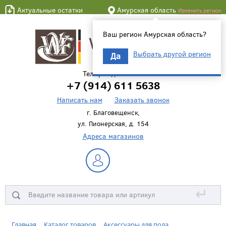
Актуальные остатки
Амурская область
Изменить регион
Ваш регион Амурская область?
Выбрать другой регион
Да
Телефон для связи
+7 (914) 611 5638
Написать нам
Заказать звонок
г. Благовещенск,
ул. Пионерская, д. 154
Адреса магазинов
↵
Главная
Каталог товаров
Аксессуары для пола