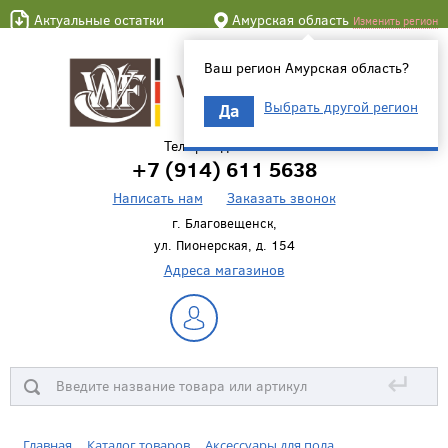
Актуальные остатки
Амурская область
Изменить регион
Ваш регион Амурская область?
Выбрать другой регион
Да
Телефон для связи
+7 (914) 611 5638
Написать нам
Заказать звонок
г. Благовещенск,
ул. Пионерская, д. 154
Адреса магазинов
↵
Главная
Каталог товаров
Аксессуары для пола