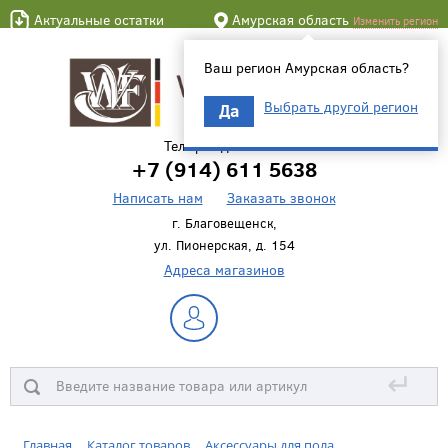
Актуальные остатки
Амурская область
Изменить регион
Ваш регион Амурская область?
Выбрать другой регион
Да
Телефон для связи
+7 (914) 611 5638
Написать нам
Заказать звонок
г. Благовещенск,
ул. Пионерская, д. 154
Адреса магазинов
↵
Главная
Каталог товаров
Аксессуары для пола