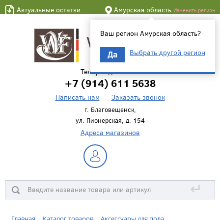
Актуальные остатки
Амурская область
Изменить регион
Ваш регион Амурская область?
Выбрать другой регион
Да
Телефон для связи
+7 (914) 611 5638
Написать нам
Заказать звонок
г. Благовещенск,
ул. Пионерская, д. 154
Адреса магазинов
↵
Главная
Каталог товаров
Аксессуары для пола