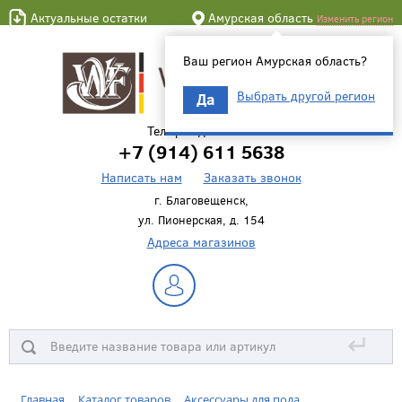
Актуальные остатки
Амурская область
Изменить регион
Ваш регион Амурская область?
Выбрать другой регион
Да
Телефон для связи
+7 (914) 611 5638
Написать нам
Заказать звонок
г. Благовещенск,
ул. Пионерская, д. 154
Адреса магазинов
↵
Главная
Каталог товаров
Аксессуары для пола