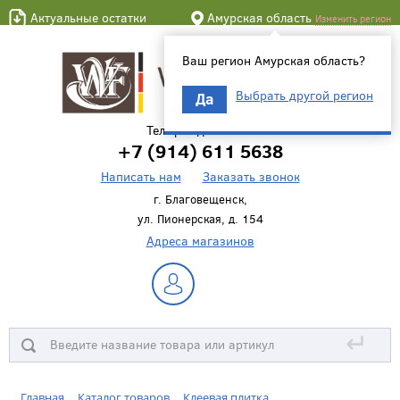
Актуальные остатки
Амурская область
Изменить регион
Ваш регион Амурская область?
Выбрать другой регион
Да
Телефон для связи
+7 (914) 611 5638
Написать нам
Заказать звонок
г. Благовещенск,
ул. Пионерская, д. 154
Адреса магазинов
↵
Главная
Каталог товаров
Клеевая плитка