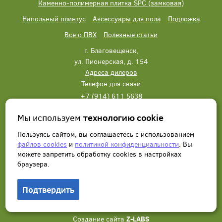
Каменно-полимерная плитка SPC (замковая)
Напольный плинтус
Аксессуары для пола
Подложка
Все о ПВХ
Полезные статьи
г. Благовещенск,
ул. Пионерская, д. 154
Адреса дилеров
Телефон для связи
+7 (914) 611 5638
+7 (914) 611 5638
Мы используем
технологию cookie
Написать нам
Заказать звонок
Пользуясь сайтом, вы соглашаетесь с использованием
файлов cookies
и
политикой конфиденциальности
. Вы
можете запретить обработку сookies в настройках
браузера.
Подтвердить
© 2012 - 2026, Wonderful Vinyl Floor. Все права защищены.
Создание сайта
Z-LABS