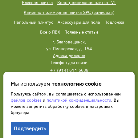
Клеевая плитка
Кварц-виниловая плитка LVT
Каменно-полимерная плитка SPC (замковая)
Напольный плинтус
Аксессуары для пола
Подложка
Все о ПВХ
Полезные статьи
г. Благовещенск,
ул. Пионерская, д. 154
Адреса дилеров
Телефон для связи
+7 (914) 611 5638
+7 (914) 611 5638
Мы используем
технологию cookie
Написать нам
Заказать звонок
Пользуясь сайтом, вы соглашаетесь с использованием
файлов cookies
и
политикой конфиденциальности
. Вы
можете запретить обработку сookies в настройках
браузера.
Подтвердить