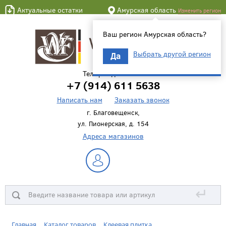
Актуальные остатки
Амурская область
Изменить регион
Ваш регион Амурская область?
Выбрать другой регион
Да
Телефон для связи
+7 (914) 611 5638
Написать нам
Заказать звонок
г. Благовещенск,
ул. Пионерская, д. 154
Адреса магазинов
↵
Главная
Каталог товаров
Клеевая плитка