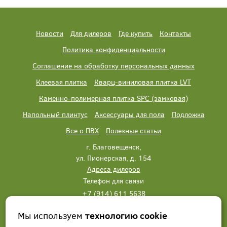
Новости
Для дилеров
Где купить
Контакты
Политика конфиденциальности
Соглашение на обработку персональных данных
Клеевая плитка
Кварц-виниловая плитка LVT
Каменно-полимерная плитка SPC (замковая)
Напольный плинтус
Аксессуары для пола
Подложка
Все о ПВХ
Полезные статьи
г. Благовещенск,
ул. Пионерская, д. 154
Адреса дилеров
Телефон для связи
+7 (914) 611 5638
+7 (914) 611 5638
Мы используем
технологию cookie
Написать нам
Заказать звонок