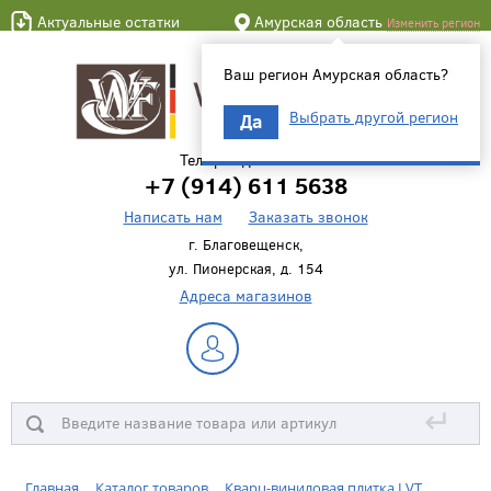
Актуальные остатки
Амурская область
Изменить регион
Ваш регион Амурская область?
Выбрать другой регион
Да
Телефон для связи
+7 (914) 611 5638
Написать нам
Заказать звонок
г. Благовещенск,
ул. Пионерская, д. 154
Адреса магазинов
↵
Главная
Каталог товаров
Кварц-виниловая плитка LVT