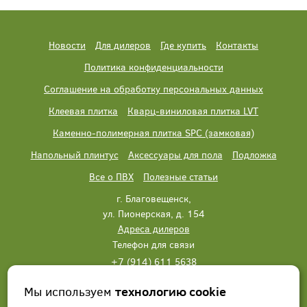
Новости
Для дилеров
Где купить
Контакты
Политика конфиденциальности
Соглашение на обработку персональных данных
Клеевая плитка
Кварц-виниловая плитка LVT
Каменно-полимерная плитка SPC (замковая)
Напольный плинтус
Аксессуары для пола
Подложка
Все о ПВХ
Полезные статьи
г. Благовещенск,
ул. Пионерская, д. 154
Адреса дилеров
Телефон для связи
+7 (914) 611 5638
+7 (914) 611 5638
Мы используем
технологию cookie
Написать нам
Заказать звонок