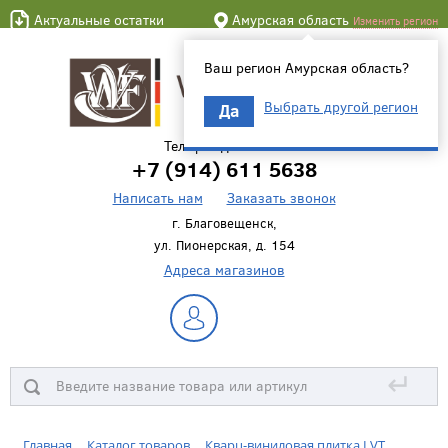
Актуальные остатки
Амурская область
Изменить регион
Ваш регион Амурская область?
Выбрать другой регион
Да
Телефон для связи
+7 (914) 611 5638
Написать нам
Заказать звонок
г. Благовещенск,
ул. Пионерская, д. 154
Адреса магазинов
↵
Главная
Каталог товаров
Кварц-виниловая плитка LVT