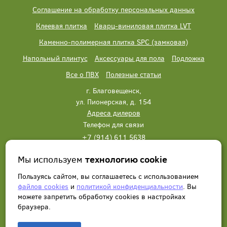
Соглашение на обработку персональных данных
Клеевая плитка
Кварц-виниловая плитка LVT
Каменно-полимерная плитка SPC (замковая)
Напольный плинтус
Аксессуары для пола
Подложка
Все о ПВХ
Полезные статьи
г. Благовещенск,
ул. Пионерская, д. 154
Адреса дилеров
Телефон для связи
+7 (914) 611 5638
+7 (914) 611 5638
Мы используем
технологию cookie
Написать нам
Заказать звонок
Пользуясь сайтом, вы соглашаетесь с использованием
файлов cookies
и
политикой конфиденциальности
. Вы
можете запретить обработку сookies в настройках
браузера.