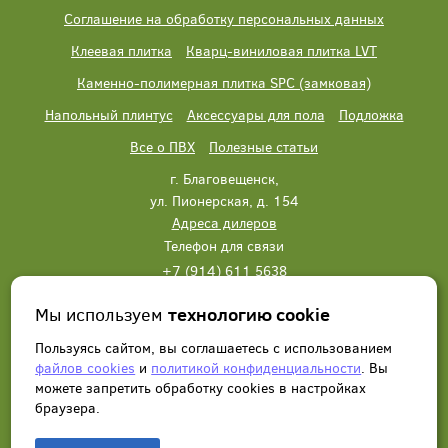
Соглашение на обработку персональных данных
Клеевая плитка
Кварц-виниловая плитка LVT
Каменно-полимерная плитка SPC (замковая)
Напольный плинтус
Аксессуары для пола
Подложка
Все о ПВХ
Полезные статьи
г. Благовещенск,
ул. Пионерская, д. 154
Адреса дилеров
Телефон для связи
+7 (914) 611 5638
+7 (914) 611 5638
Мы используем
технологию cookie
Написать нам
Заказать звонок
Пользуясь сайтом, вы соглашаетесь с использованием
файлов cookies
и
политикой конфиденциальности
. Вы
можете запретить обработку сookies в настройках
браузера.