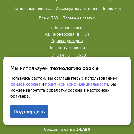
Напольный плинтус
Аксессуары для пола
Подложка
Все о ПВХ
Полезные статьи
г. Благовещенск,
ул. Пионерская, д. 154
Адреса дилеров
Телефон для связи
+7 (914) 611 5638
+7 (914) 611 5638
Мы используем
технологию cookie
Написать нам
Заказать звонок
Пользуясь сайтом, вы соглашаетесь с использованием
файлов cookies
и
политикой конфиденциальности
. Вы
можете запретить обработку сookies в настройках
браузера.
Подтвердить
© 2012 - 2026, Wonderful Vinyl Floor. Все права защищены.
Создание сайта
Z-LABS