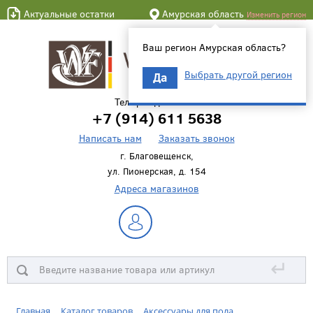
Актуальные остатки
Амурская область
Изменить регион
Ваш регион Амурская область?
Выбрать другой регион
Да
Телефон для связи
+7 (914) 611 5638
Написать нам
Заказать звонок
г. Благовещенск,
ул. Пионерская, д. 154
Адреса магазинов
↵
Главная
Каталог товаров
Аксессуары для пола