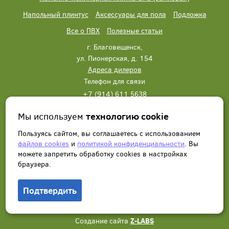
Напольный плинтус
Аксессуары для пола
Подложка
Все о ПВХ
Полезные статьи
г. Благовещенск,
ул. Пионерская, д. 154
Адреса дилеров
Телефон для связи
+7 (914) 611 5638
+7 (914) 611 5638
Мы используем
технологию cookie
Написать нам
Заказать звонок
Пользуясь сайтом, вы соглашаетесь с использованием
файлов cookies
и
политикой конфиденциальности
. Вы
можете запретить обработку сookies в настройках
браузера.
Подтвердить
© 2012 - 2026, Wonderful Vinyl Floor. Все права защищены.
Создание сайта
Z-LABS