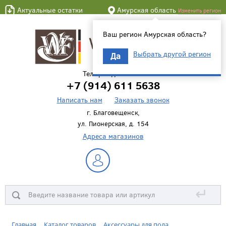
Актуальные остатки
Амурская область
Изменить регион
Ваш регион Амурская область?
Выбрать другой регион
Да
Телефон для связи
+7 (914) 611 5638
Написать нам
Заказать звонок
г. Благовещенск,
ул. Пионерская, д. 154
Адреса магазинов
↵
Главная
Каталог товаров
Аксессуары для пола