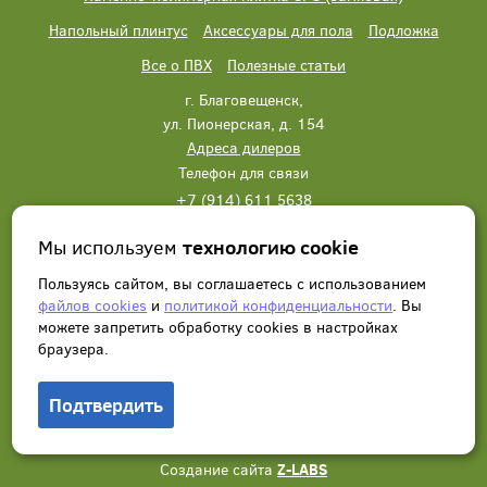
Напольный плинтус
Аксессуары для пола
Подложка
Все о ПВХ
Полезные статьи
г. Благовещенск,
ул. Пионерская, д. 154
Адреса дилеров
Телефон для связи
+7 (914) 611 5638
+7 (914) 611 5638
Мы используем
технологию cookie
Написать нам
Заказать звонок
Пользуясь сайтом, вы соглашаетесь с использованием
файлов cookies
и
политикой конфиденциальности
. Вы
можете запретить обработку сookies в настройках
браузера.
Подтвердить
© 2012 - 2026, Wonderful Vinyl Floor. Все права защищены.
Создание сайта
Z-LABS