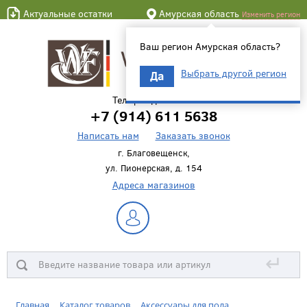
Актуальные остатки
Амурская область
Изменить регион
Ваш регион Амурская область?
Выбрать другой регион
Да
Телефон для связи
+7 (914) 611 5638
Написать нам
Заказать звонок
г. Благовещенск,
ул. Пионерская, д. 154
Адреса магазинов
↵
Главная
Каталог товаров
Аксессуары для пола