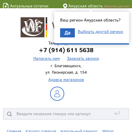
Актуальные остатки
Амурская область
Изменить регион
Ваш регион Амурская область?
Выбрать другой регион
Да
Телефон для связи
+7 (914) 611 5638
Написать нам
Заказать звонок
г. Благовещенск,
ул. Пионерская, д. 154
Адреса магазинов
↵
Главная
Каталог товаров
Напольный плинтус
Wimar