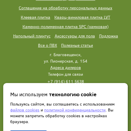
Соглашение на обработку персональных данных
Клеевая плитка
Кварц-виниловая плитка LVT
Каменно-полимерная плитка SPC (замковая)
Напольный плинтус
Аксессуары для пола
Подложка
Все о ПВХ
Полезные статьи
г. Благовещенск,
ул. Пионерская, д. 154
Адреса дилеров
Телефон для связи
+7 (914) 611 5638
+7 (914) 611 5638
Мы используем
технологию cookie
Написать нам
Заказать звонок
Пользуясь сайтом, вы соглашаетесь с использованием
файлов cookies
и
политикой конфиденциальности
. Вы
можете запретить обработку сookies в настройках
браузера.