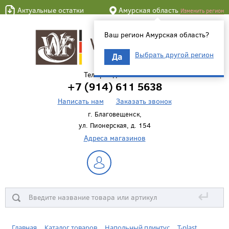
Актуальные остатки
Амурская область
Изменить регион
Ваш регион Амурская область?
Выбрать другой регион
Да
Телефон для связи
+7 (914) 611 5638
Написать нам
Заказать звонок
г. Благовещенск,
ул. Пионерская, д. 154
Адреса магазинов
↵
Главная
Каталог товаров
Напольный плинтус
T-plast