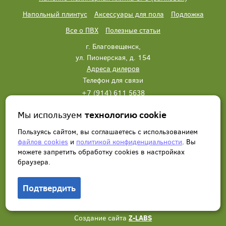
Напольный плинтус
Аксессуары для пола
Подложка
Все о ПВХ
Полезные статьи
г. Благовещенск,
ул. Пионерская, д. 154
Адреса дилеров
Телефон для связи
+7 (914) 611 5638
+7 (914) 611 5638
Мы используем
технологию cookie
Написать нам
Заказать звонок
Пользуясь сайтом, вы соглашаетесь с использованием
файлов cookies
и
политикой конфиденциальности
. Вы
можете запретить обработку сookies в настройках
браузера.
Подтвердить
© 2012 - 2026, Wonderful Vinyl Floor. Все права защищены.
Создание сайта
Z-LABS