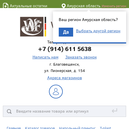
Актуальные остатки
Амурская область
Изменить регион
Ваш регион Амурская область?
Выбрать другой регион
Да
Телефон для связи
+7 (914) 611 5638
Написать нам
Заказать звонок
г. Благовещенск,
ул. Пионерская, д. 154
Адреса магазинов
↵
Главная
Каталог товаров
Напольный плинтус
T-plast