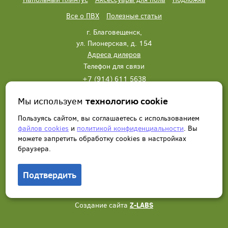
Все о ПВХ
Полезные статьи
г. Благовещенск,
ул. Пионерская, д. 154
Адреса дилеров
Телефон для связи
+7 (914) 611 5638
+7 (914) 611 5638
Мы используем
технологию cookie
Написать нам
Заказать звонок
Пользуясь сайтом, вы соглашаетесь с использованием
файлов cookies
и
политикой конфиденциальности
. Вы
можете запретить обработку сookies в настройках
браузера.
Подтвердить
© 2012 - 2026, Wonderful Vinyl Floor. Все права защищены.
Создание сайта
Z-LABS