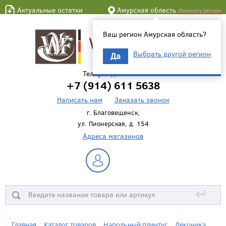
Актуальные остатки
Амурская область
Изменить регион
Ваш регион Амурская область?
Выбрать другой регион
Да
Телефон для связи
+7 (914) 611 5638
Написать нам
Заказать звонок
г. Благовещенск,
ул. Пионерская, д. 154
Адреса магазинов
↵
Главная
Каталог товаров
Напольный плинтус
Деконика