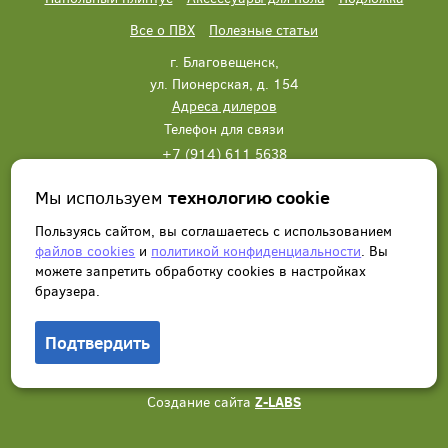
Все о ПВХ
Полезные статьи
г. Благовещенск,
ул. Пионерская, д. 154
Адреса дилеров
Телефон для связи
+7 (914) 611 5638
+7 (914) 611 5638
Мы используем
технологию cookie
Написать нам
Заказать звонок
Пользуясь сайтом, вы соглашаетесь с использованием
файлов cookies
и
политикой конфиденциальности
. Вы
можете запретить обработку сookies в настройках
браузера.
Подтвердить
© 2012 - 2026, Wonderful Vinyl Floor. Все права защищены.
Создание сайта
Z-LABS