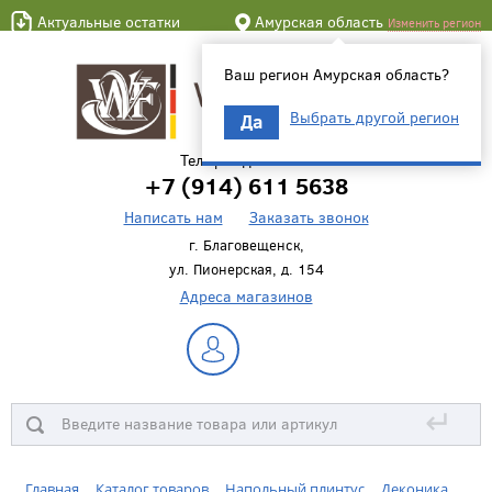
Актуальные остатки
Амурская область
Изменить регион
Ваш регион Амурская область?
Выбрать другой регион
Да
Телефон для связи
+7 (914) 611 5638
Написать нам
Заказать звонок
г. Благовещенск,
ул. Пионерская, д. 154
Адреса магазинов
↵
Главная
Каталог товаров
Напольный плинтус
Деконика