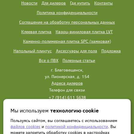
Новости
Для дилеров
Где купить
Контакты
Политика конфиденциальности
Соглашение на обработку персональных данных
Клеевая плитка
Кварц-виниловая плитка LVT
Каменно-полимерная плитка SPC (замковая)
Напольный плинтус
Аксессуары для пола
Подложка
Все о ПВХ
Полезные статьи
г. Благовещенск,
ул. Пионерская, д. 154
Адреса дилеров
Телефон для связи
+7 (914) 611 5638
+7 (914) 611 5638
Мы используем
технологию cookie
Написать нам
Заказать звонок
Пользуясь сайтом, вы соглашаетесь с использованием
файлов cookies
и
политикой конфиденциальности
. Вы
можете запретить обработку сookies в настройках