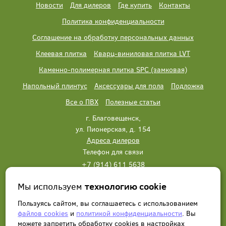
Новости
Для дилеров
Где купить
Контакты
Политика конфиденциальности
Соглашение на обработку персональных данных
Клеевая плитка
Кварц-виниловая плитка LVT
Каменно-полимерная плитка SPC (замковая)
Напольный плинтус
Аксессуары для пола
Подложка
Все о ПВХ
Полезные статьи
г. Благовещенск,
ул. Пионерская, д. 154
Адреса дилеров
Телефон для связи
+7 (914) 611 5638
+7 (914) 611 5638
Мы используем
технологию cookie
Написать нам
Заказать звонок
Пользуясь сайтом, вы соглашаетесь с использованием
файлов cookies
и
политикой конфиденциальности
. Вы
можете запретить обработку сookies в настройках