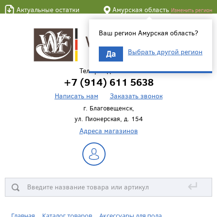
Актуальные остатки
Амурская область
Изменить регион
Ваш регион Амурская область?
Выбрать другой регион
Да
Телефон для связи
+7 (914) 611 5638
Написать нам
Заказать звонок
г. Благовещенск,
ул. Пионерская, д. 154
Адреса магазинов
↵
Главная
Каталог товаров
Аксессуары для пола