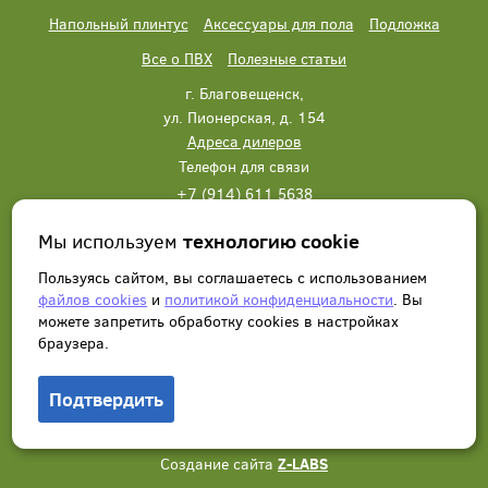
Напольный плинтус
Аксессуары для пола
Подложка
Все о ПВХ
Полезные статьи
г. Благовещенск,
ул. Пионерская, д. 154
Адреса дилеров
Телефон для связи
+7 (914) 611 5638
+7 (914) 611 5638
Мы используем
технологию cookie
Написать нам
Заказать звонок
Пользуясь сайтом, вы соглашаетесь с использованием
файлов cookies
и
политикой конфиденциальности
. Вы
можете запретить обработку сookies в настройках
браузера.
Подтвердить
© 2012 - 2026, Wonderful Vinyl Floor. Все права защищены.
Создание сайта
Z-LABS