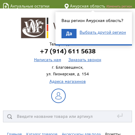
Актуальные остатки
Амурская область
Изменить регион
Ваш регион Амурская область?
Выбрать другой регион
Да
Телефон для связи
+7 (914) 611 5638
Написать нам
Заказать звонок
г. Благовещенск,
ул. Пионерская, д. 154
Адреса магазинов
↵
Главная
Каталог товаров
Аксессуары для пола
Розетты