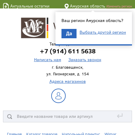
Актуальные остатки
Амурская область
Изменить регион
Ваш регион Амурская область?
Выбрать другой регион
Да
Телефон для связи
+7 (914) 611 5638
Написать нам
Заказать звонок
г. Благовещенск,
ул. Пионерская, д. 154
Адреса магазинов
↵
Главная
Каталог товаров
Напольный плинтус
Wimar