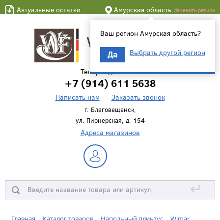
Актуальные остатки
Амурская область
Изменить регион
Ваш регион Амурская область?
Выбрать другой регион
Да
Телефон для связи
+7 (914) 611 5638
Написать нам
Заказать звонок
г. Благовещенск,
ул. Пионерская, д. 154
Адреса магазинов
↵
Главная
Каталог товаров
Напольный плинтус
Wimar