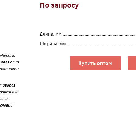
По запросу
Длина, мм
Ширина, мм
loor.ru,
е являются
Купить оптом
ложениями
 товаров
оригинала
ия и
словий