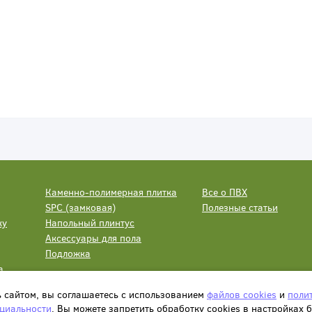
Каменно-полимерная плитка
Все о ПВХ
SPC (замковая)
Полезные статьи
ку
Напольный плинтус
Аксессуары для пола
Подложка
а
ь сайтом, вы соглашаетесь с использованием
файлов cookies
и
поли
циальности
. Вы можете запретить обработку сookies в настройках 