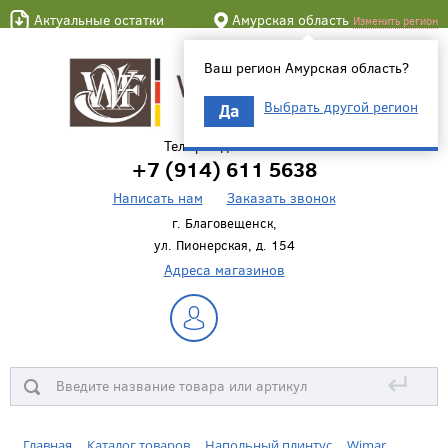
Актуальные остатки
Амурская область
Изменить регион
Ваш регион Амурская область?
Выбрать другой регион
Да
Телефон для связи
+7 (914) 611 5638
Написать нам
Заказать звонок
г. Благовещенск,
ул. Пионерская, д. 154
Адреса магазинов
↵
Главная
Каталог товаров
Напольный плинтус
Wimar