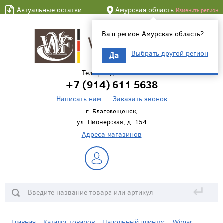
Актуальные остатки
Амурская область
Изменить регион
Ваш регион Амурская область?
Выбрать другой регион
Да
Телефон для связи
+7 (914) 611 5638
Написать нам
Заказать звонок
г. Благовещенск,
ул. Пионерская, д. 154
Адреса магазинов
↵
Главная
Каталог товаров
Напольный плинтус
Wimar