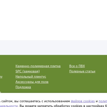
Каменно-полимерная плитка
Все о ПВХ
SPC (замковая)
Полезные статьи
ку
Напольный плинтус
Аксессуары для пола
Подложка
а
ь сайтом, вы соглашаетесь с использованием
файлов cookies
и
поли
циальности
. Вы можете запретить обработку сookies в настройках 