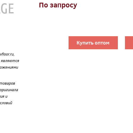
По запросу
Купить оптом
loor.ru,
е являются
ложениями
 товаров
оригинала
ия и
словий