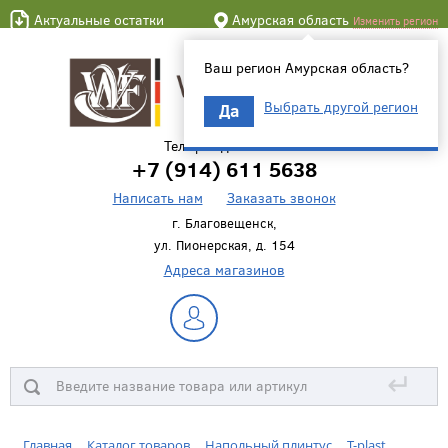
Актуальные остатки
Амурская область
Изменить регион
Ваш регион Амурская область?
Выбрать другой регион
Да
Телефон для связи
+7 (914) 611 5638
Написать нам
Заказать звонок
г. Благовещенск,
ул. Пионерская, д. 154
Адреса магазинов
↵
Главная
Каталог товаров
Напольный плинтус
T-plast